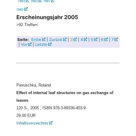
1963
1962
1961
1960
Erscheinungsjahr 2005
>92 Treffer<
Seite:
Erste
|
Zurück
|
3
|
4
|
5
|
6
|
7
|
Vor
|
Letzte
Pieruschka, Roland
Effect of internal leaf structures on gas exchange of
leaves
120 S., 2005
, ISBN 978-3-89336-403-9
29,00 EUR
Inhaltsverzeichnis