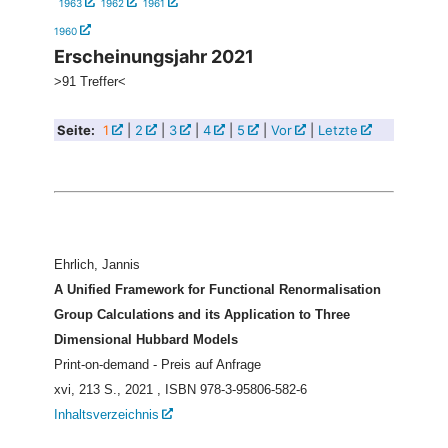
1963
1962
1961
1960
Erscheinungsjahr 2021
>91 Treffer<
Seite:
1
|
2
|
3
|
4
|
5
|
Vor
|
Letzte
Ehrlich, Jannis
A Unified Framework for Functional Renormalisation
Group Calculations and its Application to Three
Dimensional Hubbard Models
Print-on-demand - Preis auf Anfrage
xvi, 213 S., 2021
, ISBN 978-3-95806-582-6
Inhaltsverzeichnis