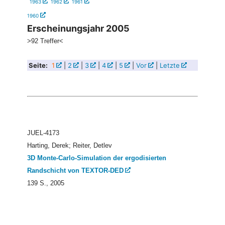
1963
1962
1961
1960
Erscheinungsjahr 2005
>92 Treffer<
Seite:
1
|
2
|
3
|
4
|
5
|
Vor
|
Letzte
JUEL-4173
Harting, Derek; Reiter, Detlev
3D Monte-Carlo-Simulation der ergodisierten
Randschicht von TEXTOR-DED
139 S., 2005