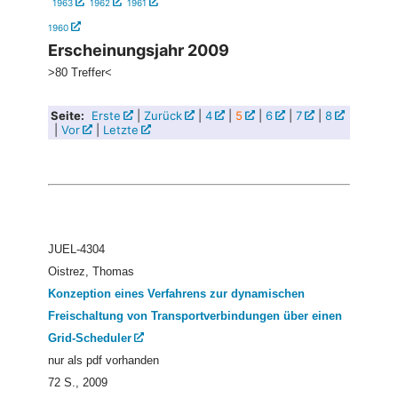
1963
1962
1961
1960
Erscheinungsjahr 2009
>80 Treffer<
Seite:
Erste
|
Zurück
|
4
|
5
|
6
|
7
|
8
|
Vor
|
Letzte
JUEL-4304
Oistrez, Thomas
Konzeption eines Verfahrens zur dynamischen
Freischaltung von Transportverbindungen über einen
Grid-Scheduler
nur als pdf vorhanden
72 S., 2009