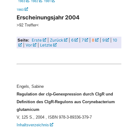
1963
1962
1961
1960
Erscheinungsjahr 2004
>92 Treffer<
Seite:
Erste
|
Zurück
|
6
|
7
|
8
|
9
|
10
|
Vor
|
Letzte
Engels, Sabine
Regulation der clp-Genexpression durch ClgR und
Definition des ClgR-Regulons aus Corynebacterium
glutamicum
V, 125 S., 2004
, ISBN 978-3-89336-379-7
Inhaltsverzeichnis