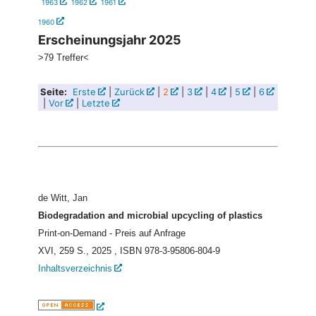
1963
1962
1961
1960
Erscheinungsjahr 2025
>79 Treffer<
Seite:
Erste
|
Zurück
|
2
|
3
|
4
|
5
|
6
|
Vor
|
Letzte
de Witt, Jan
Biodegradation and microbial upcycling of plastics
Print-on-Demand - Preis auf Anfrage
XVI, 259 S., 2025
, ISBN 978-3-95806-804-9
Inhaltsverzeichnis