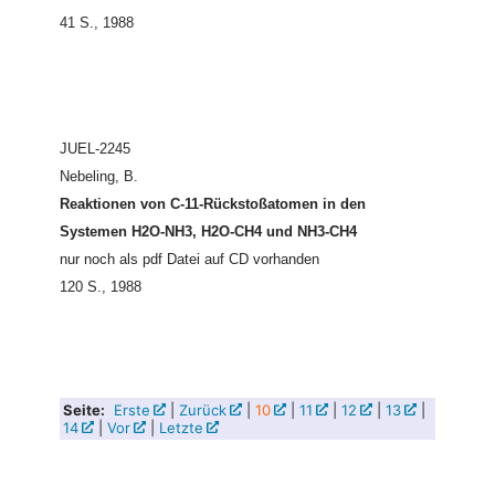
41 S., 1988
JUEL-2245
Nebeling, B.
Reaktionen von C-11-Rückstoßatomen in den
Systemen H2O-NH3, H2O-CH4 und NH3-CH4
nur noch als pdf Datei auf CD vorhanden
120 S., 1988
Seite:
Erste
|
Zurück
|
10
|
11
|
12
|
13
|
14
|
Vor
|
Letzte