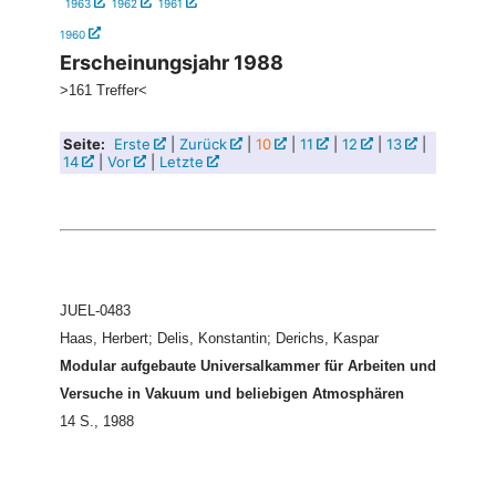
1963
1962
1961
1960
Erscheinungsjahr 1988
>161 Treffer<
Seite:
Erste
|
Zurück
|
10
|
11
|
12
|
13
|
14
|
Vor
|
Letzte
JUEL-0483
Haas, Herbert; Delis, Konstantin; Derichs, Kaspar
Modular aufgebaute Universalkammer für Arbeiten und
Versuche in Vakuum und beliebigen Atmosphären
14 S., 1988