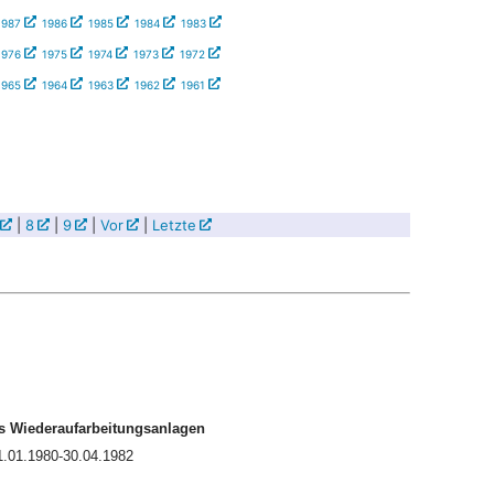
1987
1986
1985
1984
1983
1976
1975
1974
1973
1972
1965
1964
1963
1962
1961
|
8
|
9
|
Vor
|
Letzte
s Wiederaufarbeitungsanlagen
1.01.1980-30.04.1982