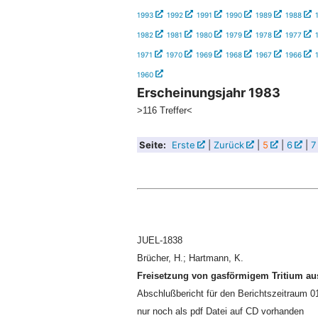
1993
1992
1991
1990
1989
1988
1982
1981
1980
1979
1978
1977
1971
1970
1969
1968
1967
1966
1960
Erscheinungsjahr 1983
>116 Treffer<
Seite:
Erste
|
Zurück
|
5
|
6
|
7
JUEL-1838
Brücher, H.; Hartmann, K.
Freisetzung von gasförmigem Tritium au
Abschlußbericht für den Berichtszeitraum 0
nur noch als pdf Datei auf CD vorhanden