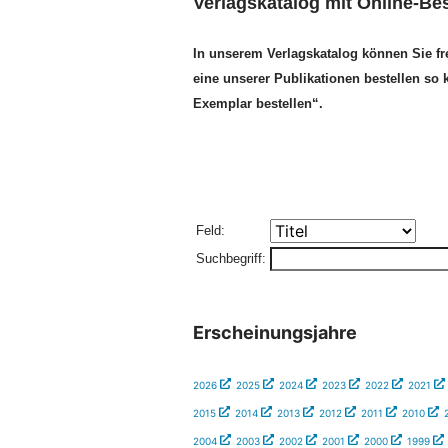
Verlagskatalog mit Online-Bes
In unserem Verlagskatalog können Sie fr
eine unserer Publikationen bestellen so 
Exemplar bestellen“.
Feld:
Suchbegriff:
Erscheinungsjahre
2026
2025
2024
2023
2022
2021
2015
2014
2013
2012
2011
2010
2004
2003
2002
2001
2000
1999