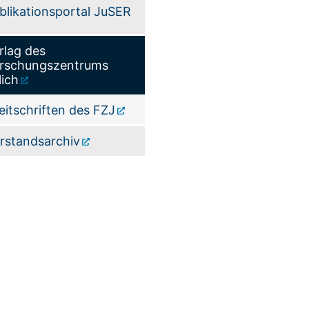
blikationsportal JuSER
rlag des
rschungszentrums
lich
eitschriften des FZJ
rstandsarchiv