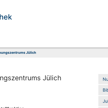
thek
chungszentrums Jülich
ngszentrums Jülich
Nu
Bi
Ju