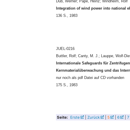
Dub, Werner; Pape, Heinz; Windheim, Rolf
Integration of wind power into national e
136 S., 1983
JUEL-0216
Buttler, Rolf; Canty, M. J.; Lauppe, Wolf-Die
Internationale Safeguards für Zentrifuge
Kernmaterialüberwachung und das Interna
nur noch als pdf Datei auf CD vorhanden
175 S., 1983
Seite:
Erste
|
Zurück
|
5
|
6
|
7