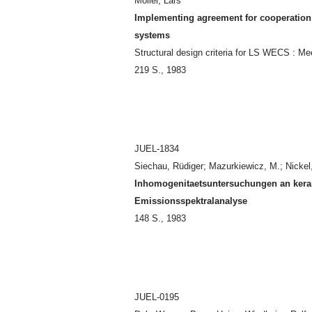
Möller, Lars
Implementing agreement for cooperation 
systems
Structural design criteria for LS WECS : Me
219 S., 1983
JUEL-1834
Siechau, Rüdiger; Mazurkiewicz, M.; Nickel
Inhomogenitaetsuntersuchungen an keram
Emissionsspektralanalyse
148 S., 1983
JUEL-0195