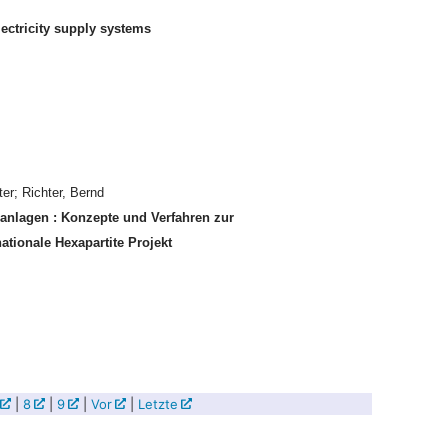
lectricity supply systems
ter; Richter, Bernd
nanlagen : Konzepte und Verfahren zur
tionale Hexapartite Projekt
|
8
|
9
|
Vor
|
Letzte