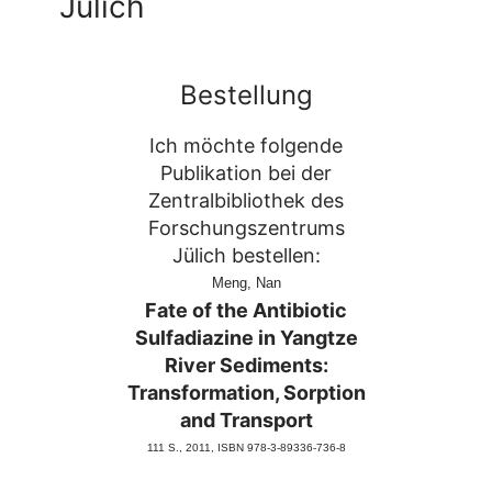
Jülich
Bestellung
Ich möchte folgende
Publikation bei der
Zentralbibliothek des
Forschungszentrums
Jülich bestellen:
Meng, Nan
Fate of the Antibiotic
Sulfadiazine in Yangtze
River Sediments:
Transformation, Sorption
and Transport
111 S., 2011
, ISBN 978-3-89336-736-8