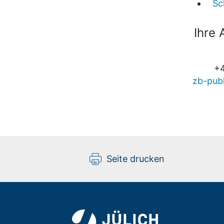
Sc
Ihre
+4
zb-publ
Seite drucken