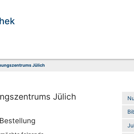
thek
chungszentrums Jülich
ngszentrums Jülich
Nu
Bi
Bestellung
Ju