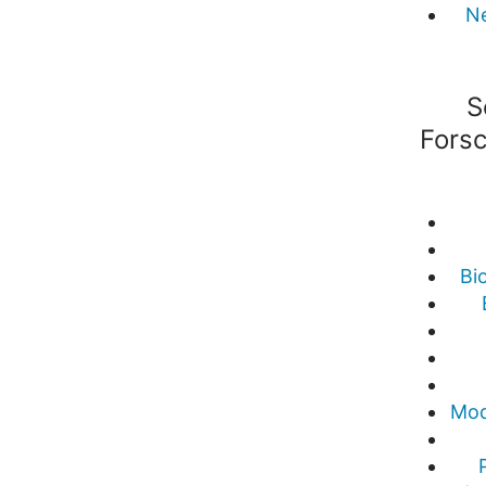
N
S
Fors
Bi
Mod