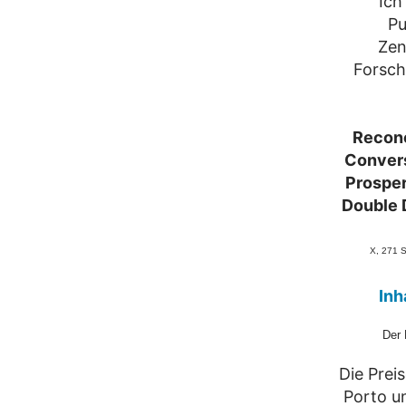
Ich
Pu
Zen
Forsch
Reconc
Conver
Prosperi
Double 
X, 271 S
Inh
Der 
Die Prei
Porto u