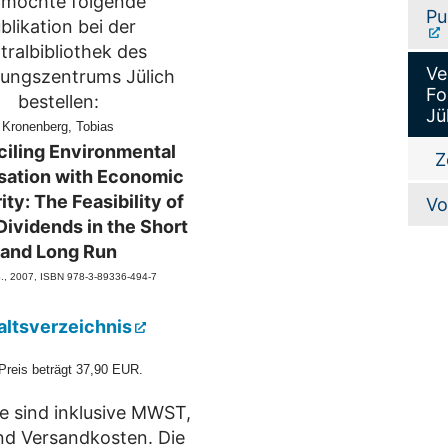
 möchte folgende
Pu
blikation bei der
tralbibliothek des
Ve
ungszentrums Jülich
Fo
bestellen:
Jü
Kronenberg, Tobias
iling Environmental
Z
sation with Economic
ty: The Feasibility of
Vo
Dividends in the Short
and Long Run
., 2007
, ISBN 978-3-89336-494-7
altsverzeichnis
Preis beträgt 37,90 EUR.
se sind inklusive MWST,
nd Versandkosten. Die