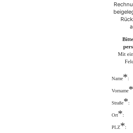
Rechnun
beigele
Rück
a
Bitt
pers
Mit ei
Fel
*
Name
:
Vorname
*
Straße
:
*
Ort
:
*
PLZ
: