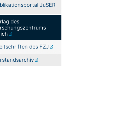
blikationsportal JuSER
rlag des
rschungszentrums
lich
eitschriften des FZJ
rstandsarchiv