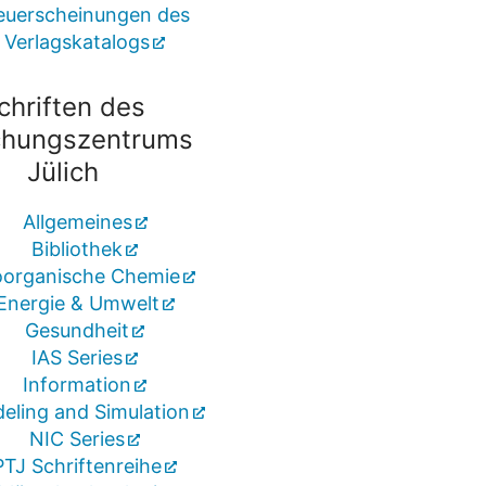
euerscheinungen des
Verlagskatalogs
chriften des
chungszentrums
Jülich
Allgemeines
Bibliothek
oorganische Chemie
Energie & Umwelt
Gesundheit
IAS Series
Information
eling and Simulation
NIC Series
PTJ Schriftenreihe