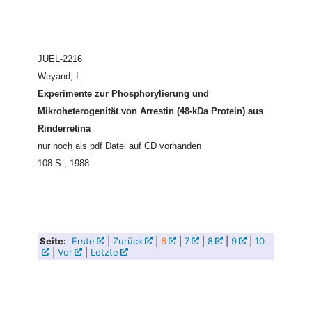
JUEL-2216
Weyand, I.
Experimente zur Phosphorylierung und
Mikroheterogenität von Arrestin (48-kDa Protein) aus
Rinderretina
nur noch als pdf Datei auf CD vorhanden
108 S., 1988
Seite:
Erste
|
Zurück
|
6
|
7
|
8
|
9
|
10
|
Vor
|
Letzte