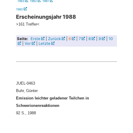
1963
1962
1961
1960
Erscheinungsjahr 1988
>161 Treffer<
Seite:
Erste
|
Zurück
|
6
|
7
|
8
|
9
|
10
|
Vor
|
Letzte
JUEL-0463
Buhr, Günter
Emission leichter geladener Teilchen in
Schwerionenreaktionen
92 S., 1988