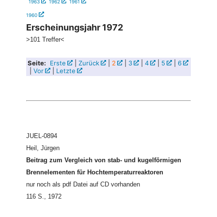
1963
1962
1961
1960
Erscheinungsjahr 1972
>101 Treffer<
Seite:
Erste
|
Zurück
|
2
|
3
|
4
|
5
|
6
|
Vor
|
Letzte
JUEL-0894
Heil, Jürgen
Beitrag zum Vergleich von stab- und kugelförmigen
Brennelementen für Hochtemperaturreaktoren
nur noch als pdf Datei auf CD vorhanden
116 S., 1972