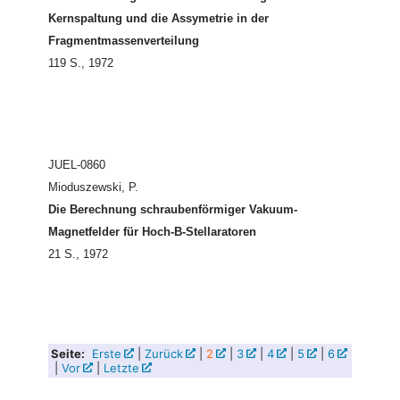
Kernspaltung und die Assymetrie in der
Fragmentmassenverteilung
119 S., 1972
JUEL-0860
Mioduszewski, P.
Die Berechnung schraubenförmiger Vakuum-
Magnetfelder für Hoch-B-Stellaratoren
21 S., 1972
Seite:
Erste
|
Zurück
|
2
|
3
|
4
|
5
|
6
|
Vor
|
Letzte